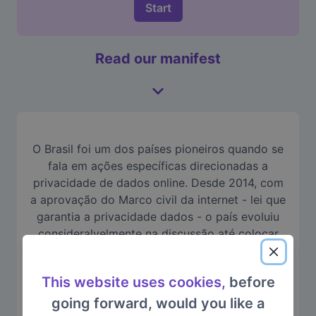
Start
Read our manifest
O Brasil foi um dos países pioneiros quando se
fala em ações específicas direcionadas a
privacidade de dados online. Desde 2014, com
a aprovação do Marco civil da internet - lei que
garantia a privacidade dados - o país evoluiu
consideralvelmente na discussão até colocar
em prática integral a Lei Geral de Proteção de
Dados em 2021, que promete atuar além do
This website uses cookies,
before
escopo da internet.
going forward, would you like a
Graças a
LGPD,
o procedimento para que um